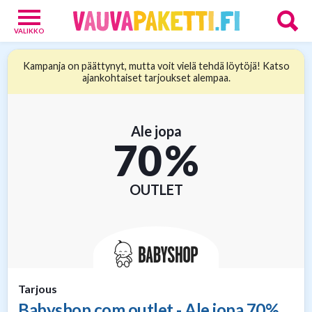
VALIKKO
Vauvoille
Kampanja on päättynyt, mutta voit vielä tehdä löytöjä! Katso
4
ajankohtaiset tarjoukset alempaa.
Vanhemmille
15
Tarjoukset
Ale jopa
13
70 %
Verkkokaupat
9
OUTLET
Tarjous
Babyshop.com outlet - Ale jopa 70%