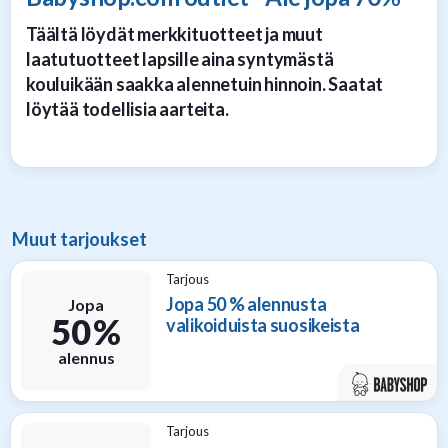
Täältä löydät merkkituotteet ja muut
laatutuotteet lapsille aina syntymästä
kouluikään saakka alennetuin hinnoin. Saatat
löytää todellisia aarteita.
Muut tarjoukset
Tarjous
Jopa 50 % alennusta
Jopa
50 %
valikoiduista suosikeista
alennus
Tarjous