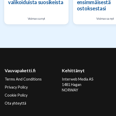
valikoiduista suosikeista
ensimmäisestä
ostoksestasi
Voimassa nyt
Voimassa nyt
Vauvapaketti.fi
Kehittänyt
Terms And Conditions
Interweb Media AS
1481 Hagan
Privacy Policy
NORWAY
Cookie Policy
Ota yhteyttä