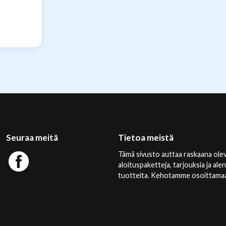
Seuraa meitä
Tietoa meistä
Tämä sivusto auttaa raskaana olev
aloituspaketteja, tarjouksia ja ale
tuotteita. Kehotamme osoittamaan 