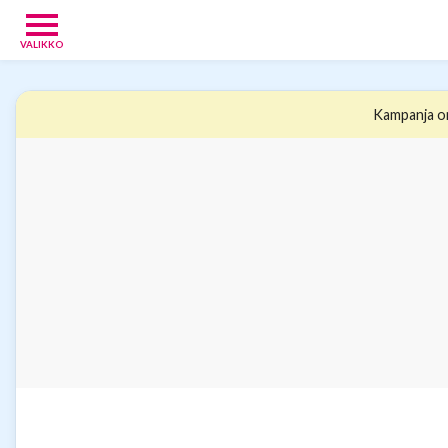
VALIKKO
Vauvoille
4
Kampanja on
Vanhemmille
15
Tarjoukset
13
Verkkokaupat
9