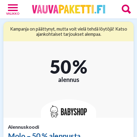
VALIKKO
Vauvoille
Kampanja on päättynyt, mutta voit vielä tehdä löytöjä! Katso
4
ajankohtaiset tarjoukset alempaa.
Vanhemmille
15
Tarjoukset
13
50 %
Verkkokaupat
9
alennus
Alennuskoodi
Molo – 50 % alennusta