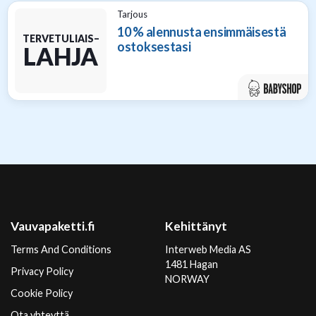
Tarjous
10 % alennusta ensimmäisestä
TERVETULIAIS–
ostoksestasi
LAHJA
Vauvapaketti.fi
Kehittänyt
Terms And Conditions
Interweb Media AS
1481 Hagan
Privacy Policy
NORWAY
Cookie Policy
Ota yhteyttä