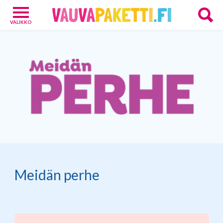
VALIKKO
Vauvoille
4
Vanhemmille
15
Tarjoukset
13
Verkkokaupat
9
Meidän perhe