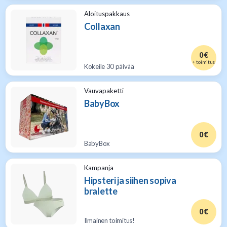
Aloituspakkaus
Collaxan
0 €
+ toimitus
Kokeile 30 päivää
Vauvapaketti
BabyBox
0 €
BabyBox
Kampanja
Hipsteri ja siihen sopiva
bralette
0 €
Ilmainen toimitus!