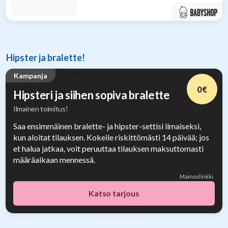
Hipster ja bralette!
Kampanja
0 €
Hipsteri ja siihen sopiva bralette
Ilmainen toimitus!
Saa ensimmäinen bralette- ja hipster-settisi ilmaiseksi,
kun aloitat tilauksen. Kokeile riskittömästi 14 päivää; jos
et halua jatkaa, voit peruuttaa tilauksen maksuttomasti
määräaikaan mennessä.
Mainoslinkki
Katso tarjous