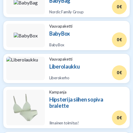
BabyBag
0 €
Nordic Family Group
Vauvapaketti
BabyBox
0 €
BabyBox
Vauvapaketti
Liberolaukku
0 €
Liberokerho
Kampanja
Hipsteri ja siihen sopiva
bralette
0 €
Ilmainen toimitus!