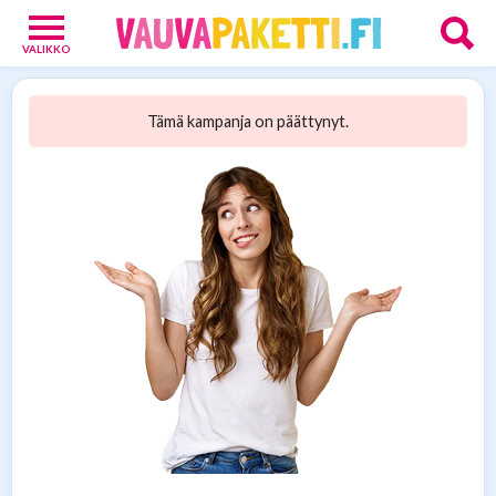
VALIKKO
Vauvoille
4
Tämä kampanja on päättynyt.
Vanhemmille
15
Tarjoukset
13
Verkkokaupat
9