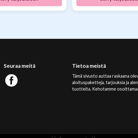
Seuraa meitä
Tietoa meistä
Tämä sivusto auttaa raskaana olev
aloituspaketteja, tarjouksia ja ale
tuotteita. Kehotamme osoittamaan 