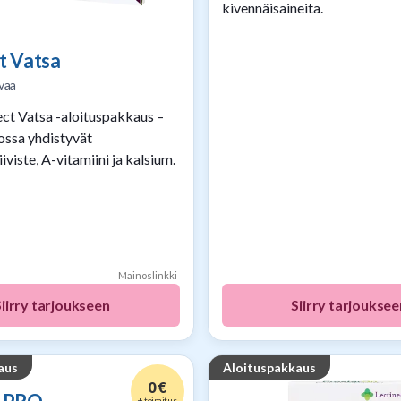
kivennäisaineita.
t Vatsa
vää
ect Vatsa -aloituspakkaus –
jossa yhdistyvät
iviste, A-vitamiini ja kalsium.
Mainoslinkki
Siirry tarjoukseen
Siirry tarjouksee
aus
Aloituspakkaus
0 €
+ toimitus