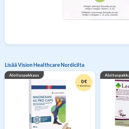
Lisää Vision Healthcare Nordicilta
Aloituspakkaus
Aloituspakk
0 €
+ toimitus