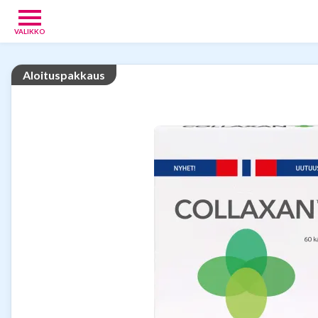
VALIKKO
Vauvoille
4
Aloituspakkaus
Vanhemmille
15
Tarjoukset
13
Verkkokaupat
9