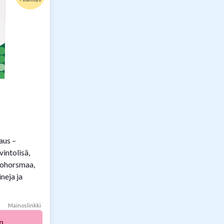
aus –
vintolisä,
itohorsmaa,
neja ja
Mainoslinkki
n