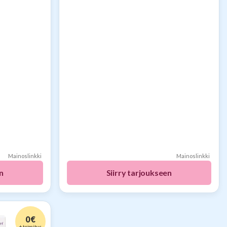
Mainoslinkki
Mainoslinkki
n
Siirry tarjoukseen
0 €
+ toimitus