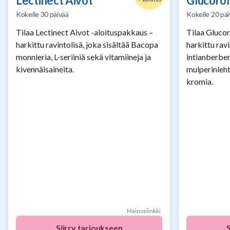
Lectinect Aivot
Glucoro
Kokeile 30 päivää
Kokeile 20 päi
Tilaa Lectinect Aivot -aloituspakkaus –
Tilaa Gluco
harkittu ravintolisä, joka sisältää Bacopa
harkittu ravi
monnieria, L-seriiniä sekä vitamiineja ja
intianberber
kivennäisaineita.
mulperinleht
kromia.
Mainoslinkki
Siirry tarjoukseen