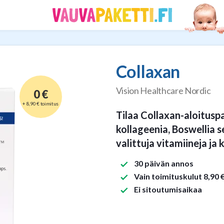
Collaxan
Vision Healthcare Nordic
0 €
+ 8,90 € toimitus
Tilaa Collaxan-aloituspa
kollageenia, Boswellia 
valittuja vitamiineja ja 
30 päivän annos
Vain toimituskulut 8,90 
Ei sitoutumisaikaa