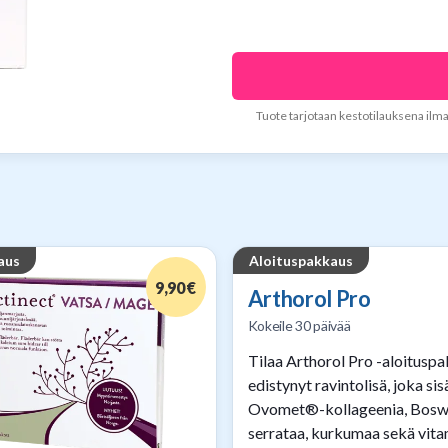
Tuote tarjotaan kestotilauksena ilm
aus
Aloituspakkaus
9,90 €
Arthorol Pro
Kokeile 30 päivää
Tilaa Arthorol Pro -aloitusp
edistynyt ravintolisä, joka sis
Ovomet®-kollageenia, Boswe
serrataa, kurkumaa sekä vitam