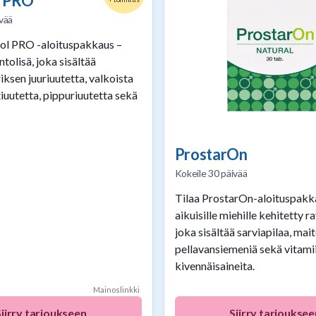
l PRO
vää
rol PRO -aloituspakkaus –
ntolisä, joka sisältää
iksen juuriuutetta, valkoista
iuutetta, pippuriuutetta sekä
ProstarOn
Kokeile 30 päivää
Tilaa ProstarOn-aloituspakk
aikuisille miehille kehitetty ra
joka sisältää sarviapilaa, ma
pellavansiemeniä sekä vitamii
kivennäisaineita.
Mainoslinkki
Siirry tarjoukseen
Siirry tarjouksee