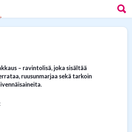
kkaus – ravintolisä, joka sisältää
serrataa, ruusunmarjaa sekä tarkoin
kivennäisaineita.
€