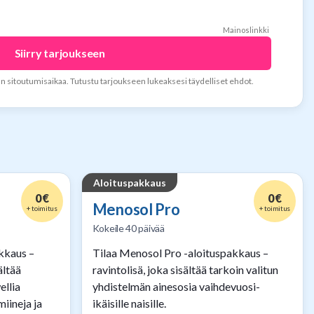
Mainoslinkki
Siirry tarjoukseen
an sitoutumisaikaa. Tutustu tarjoukseen lukeaksesi täydelliset ehdot.
Aloituspakkaus
0 €
0 €
Menosol Pro
+ toimitus
+ toimitus
Kokeile 40 päivää
akkaus –
Tilaa Menosol Pro -aloituspakkaus –
ältää
ravintolisä, joka sisältää tarkoin valitun
llia
yhdistelmän ainesosia vaihdevuosi-
iineja ja
ikäisille naisille.