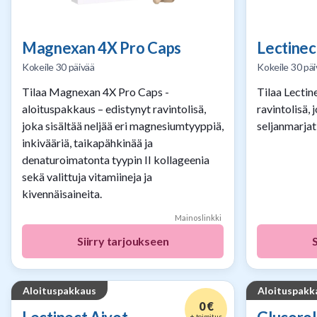
Magnexan 4X Pro Caps
Lectinec
Kokeile 30 päivää
Kokeile 30 päi
Tilaa Magnexan 4X Pro Caps -
Tilaa Lectin
aloituspakkaus – edistynyt ravintolisä,
ravintolisä, 
joka sisältää neljää eri magnesiumtyyppiä,
seljanmarjati
inkivääriä, taikapähkinää ja
denaturoimatonta tyypin II kollageenia
sekä valittuja vitamiineja ja
kivennäisaineita.
Mainoslinkki
Siirry tarjoukseen
Aloituspakkaus
Aloituspakk
0 €
+ toimitus