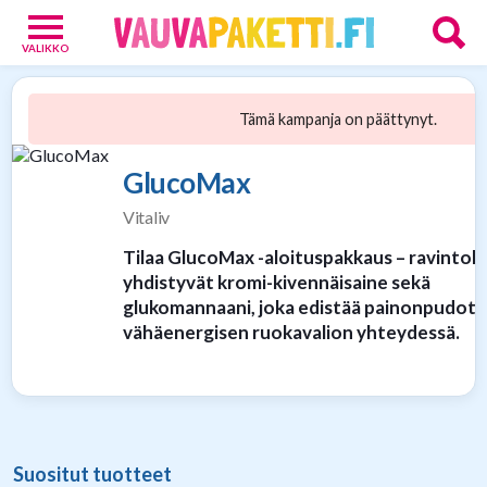
VALIKKO
Vauvoille
4
Tämä kampanja on päättynyt.
Vanhemmille
15
GlucoMax
Tarjoukset
13
Vitaliv
Verkkokaupat
9
Tilaa GlucoMax -aloituspakkaus – ravintolis
yhdistyvät kromi-kivennäisaine sekä
glukomannaani, joka edistää painonpudotu
vähäenergisen ruokavalion yhteydessä.
Suositut tuotteet