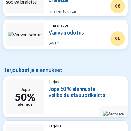
bralette
0 €
Ilmainen toimitus!
Ilmaisnäyte
Vauvan odotus
0 €
VAU.fi
Tarjoukset ja alennukset
Tarjous
Jopa 50 % alennusta
Jopa
50 %
valikoiduista suosikeista
alennus
Tarjous