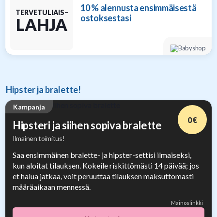
10 % alennusta ensimmäisestä
TERVETULIAIS–
ostoksestasi
LAHJA
Hipster ja bralette!
Kampanja
0 €
Hipsteri ja siihen sopiva bralette
Ilmainen toimitus!
Saa ensimmäinen bralette- ja hipster-settisi ilmaiseksi,
kun aloitat tilauksen. Kokeile riskittömästi 14 päivää; jos
et halua jatkaa, voit peruuttaa tilauksen maksuttomasti
määräaikaan mennessä.
Mainoslinkki