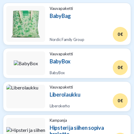
Vauvapaketti
BabyBag
0 €
Nordic Family Group
Vauvapaketti
BabyBox
0 €
BabyBox
Vauvapaketti
Liberolaukku
0 €
Liberokerho
Kampanja
Hipsteri ja siihen sopiva