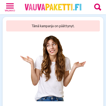
VALIKKO
Vauvoille
4
Tämä kampanja on päättynyt.
Vanhemmille
15
Tarjoukset
13
Verkkokaupat
9