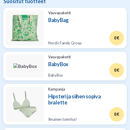
Suositut tuotteet
Vauvapaketti
BabyBag
0 €
Nordic Family Group
Vauvapaketti
BabyBox
0 €
BabyBox
Kampanja
Hipsteri ja siihen sopiva
bralette
0 €
Ilmainen toimitus!