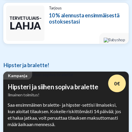
Tarjous
10 % alennusta ensimmäisestä
TERVETULIAIS–
ostoksestasi
LAHJA
Hipster ja bralette!
Kampanja
0 €
Hipsteri ja siihen sopiva bralette
Ilmainen toimitus!
Saa ensimmäinen bralette- ja hipster-settisi ilmaiseksi,
kun aloitat tilauksen. Kokeile riskittömästi 14 päivää; jos
et halua jatkaa, voit peruuttaa tilauksen maksuttomasti
määräaikaan mennessä.