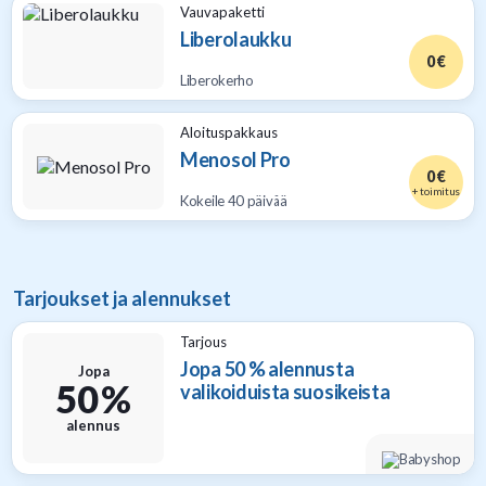
Vauvapaketti
Liberolaukku
0 €
Liberokerho
Aloituspakkaus
Menosol Pro
0 €
+ toimitus
Kokeile 40 päivää
Tarjoukset ja alennukset
Tarjous
Jopa 50 % alennusta
Jopa
50 %
valikoiduista suosikeista
alennus