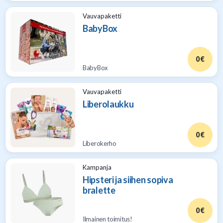
Vauvapaketti
BabyBox
0 €
BabyBox
Vauvapaketti
Liberolaukku
0 €
Liberokerho
Kampanja
Hipsteri ja siihen sopiva
bralette
0 €
Ilmainen toimitus!