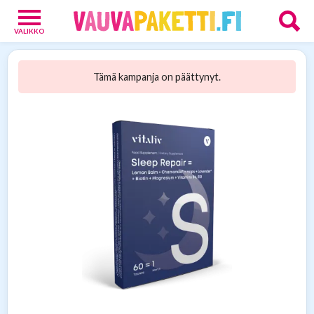
VALIKKO
Vauvoille
4
Tämä kampanja on päättynyt.
Vanhemmille
15
Tarjoukset
13
Verkkokaupat
9