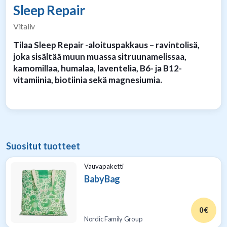
Sleep Repair
Vitaliv
Tilaa Sleep Repair -aloituspakkaus – ravintolisä,
joka sisältää muun muassa sitruunamelissaa,
kamomillaa, humalaa, laventelia, B6- ja B12-
vitamiinia, biotiinia sekä magnesiumia.
Suositut tuotteet
Vauvapaketti
BabyBag
0 €
Nordic Family Group