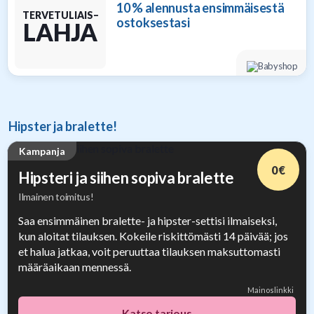
10 % alennusta ensimmäisestä
TERVETULIAIS–
ostoksestasi
LAHJA
Hipster ja bralette!
Kampanja
0 €
Hipsteri ja siihen sopiva bralette
Ilmainen toimitus!
Saa ensimmäinen bralette- ja hipster-settisi ilmaiseksi,
kun aloitat tilauksen. Kokeile riskittömästi 14 päivää; jos
et halua jatkaa, voit peruuttaa tilauksen maksuttomasti
määräaikaan mennessä.
Mainoslinkki
Katso tarjous