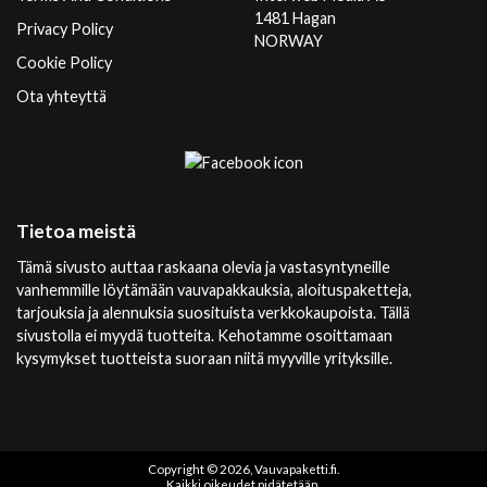
1481 Hagan
Privacy Policy
NORWAY
Cookie Policy
Ota yhteyttä
Tietoa meistä
Tämä sivusto auttaa raskaana olevia ja vastasyntyneille
vanhemmille löytämään vauvapakkauksia, aloituspaketteja,
tarjouksia ja alennuksia suosituista verkkokaupoista. Tällä
sivustolla ei myydä tuotteita. Kehotamme osoittamaan
kysymykset tuotteista suoraan niitä myyville yrityksille.
Copyright © 2026, Vauvapaketti.fi.
Kaikki oikeudet pidätetään.