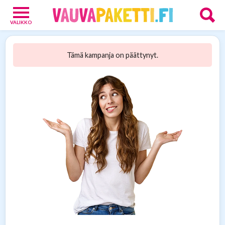
VALIKKO
Vauvoille
4
Tämä kampanja on päättynyt.
Vanhemmille
15
Tarjoukset
13
Verkkokaupat
9