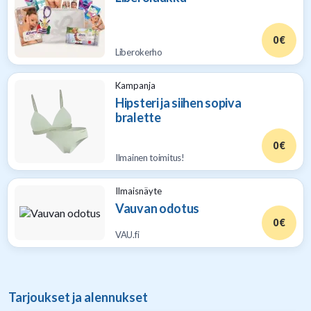
0 €
Liberokerho
Kampanja
Hipsteri ja siihen sopiva
bralette
0 €
Ilmainen toimitus!
Ilmaisnäyte
Vauvan odotus
0 €
VAU.fi
Tarjoukset ja alennukset