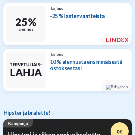
Tarjous
-25 % lastenvaatteista
25 %
alennus
Tarjous
10 % alennusta ensimmäisestä
TERVETULIAIS–
ostoksestasi
LAHJA
Hipster ja bralette!
Kampanja
0 €
Hipsteri ja siihen sopiva bralette