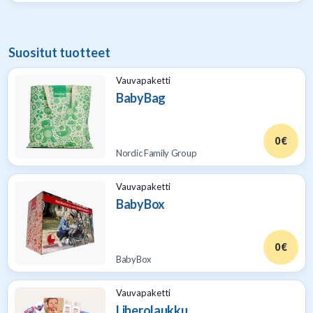
Suositut tuotteet
Vauvapaketti
BabyBag
0 €
Nordic Family Group
Vauvapaketti
BabyBox
0 €
BabyBox
Vauvapaketti
Liberolaukku