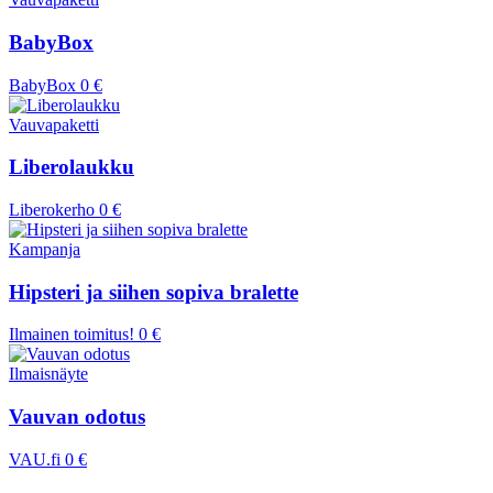
BabyBox
BabyBox
0 €
Vauvapaketti
Liberolaukku
Liberokerho
0 €
Kampanja
Hipsteri ja siihen sopiva bralette
Ilmainen toimitus!
0 €
Ilmaisnäyte
Vauvan odotus
VAU.fi
0 €