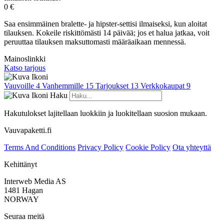
0 €
Saa ensimmäinen bralette- ja hipster-settisi ilmaiseksi, kun aloitat
tilauksen. Kokeile riskittömästi 14 päivää; jos et halua jatkaa, voit
peruuttaa tilauksen maksuttomasti määräaikaan mennessä.
Mainoslinkki
Katso tarjous
Vauvoille
4
Vanhemmille
15
Tarjoukset
13
Verkkokaupat
9
Haku
Hakutulokset lajitellaan luokkiin ja luokitellaan suosion mukaan.
Vauvapaketti.fi
Terms And Conditions
Privacy Policy
Cookie Policy
Ota yhteyttä
Kehittänyt
Interweb Media AS
1481 Hagan
NORWAY
Seuraa meitä