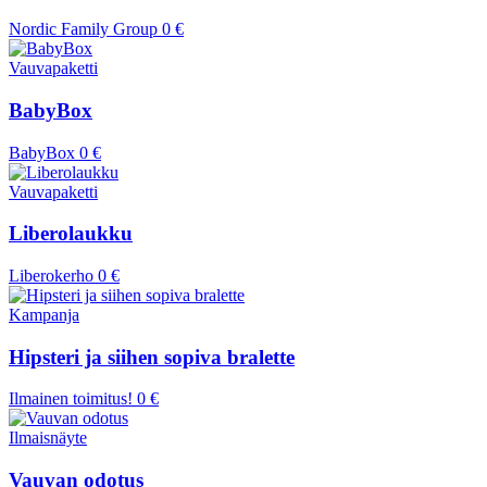
Nordic Family Group
0 €
Vauvapaketti
BabyBox
BabyBox
0 €
Vauvapaketti
Liberolaukku
Liberokerho
0 €
Kampanja
Hipsteri ja siihen sopiva bralette
Ilmainen toimitus!
0 €
Ilmaisnäyte
Vauvan odotus