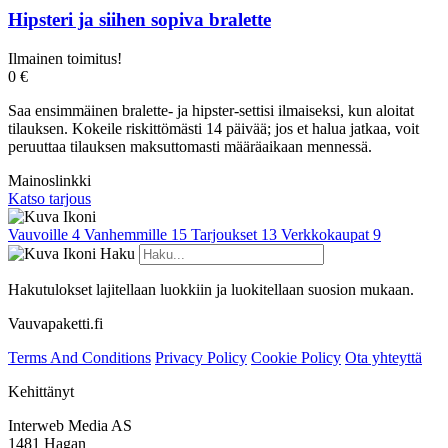
Hipsteri ja siihen sopiva bralette
Ilmainen toimitus!
0 €
Saa ensimmäinen bralette- ja hipster-settisi ilmaiseksi, kun aloitat
tilauksen. Kokeile riskittömästi 14 päivää; jos et halua jatkaa, voit
peruuttaa tilauksen maksuttomasti määräaikaan mennessä.
Mainoslinkki
Katso tarjous
Vauvoille
4
Vanhemmille
15
Tarjoukset
13
Verkkokaupat
9
Haku
Hakutulokset lajitellaan luokkiin ja luokitellaan suosion mukaan.
Vauvapaketti.fi
Terms And Conditions
Privacy Policy
Cookie Policy
Ota yhteyttä
Kehittänyt
Interweb Media AS
1481 Hagan